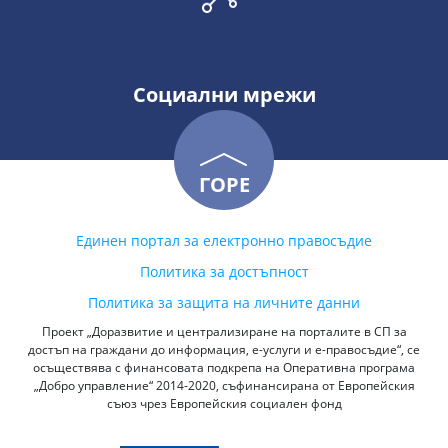
Социални мрежи
ГОРЕ
Единен портал за електронно правосъдие
Политика за достъпност
Политика за защита на личните данни
Проект „Доразвитие и централизиране на порталите в СП за
достъп на граждани до информация, е-услуги и е-правосъдие“, се
осъществява с финансовата подкрепа на Оперативна програма
„Добро управление“ 2014-2020, съфинансирана от Европейския
съюз чрез Европейския социален фонд